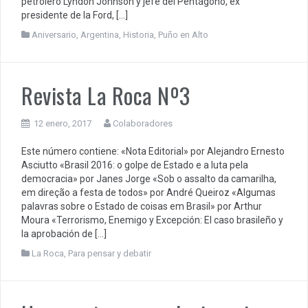
petrolero Lyndon Johnson y jefe del Pentágono, ex
presidente de la Ford, […]
Aniversario
,
Argentina
,
Historia
,
Puño en Alto
Revista La Roca Nº3
12 enero, 2017
Colaboradores
Este número contiene: «Nota Editorial» por Alejandro Ernesto
Asciutto «Brasil 2016: o golpe de Estado e a luta pela
democracia» por Janes Jorge «Sob o assalto da camarilha,
em direção a festa de todos» por André Queiroz «Algumas
palavras sobre o Estado de coisas em Brasil» por Arthur
Moura «Terrorismo, Enemigo y Excepción: El caso brasileño y
la aprobación de […]
La Roca
,
Para pensar y debatir