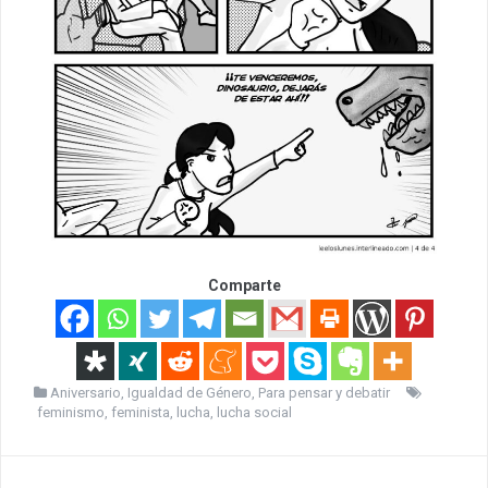
Comparte
Aniversario
,
Igualdad de Género
,
Para pensar y debatir
feminismo
,
feminista
,
lucha
,
lucha social