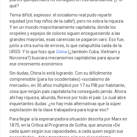
qué?
Tema difícil, espinoso: el socialismo real pudo repartir
equidad (¡no hay niños de la calle!), pero no sobra la riqueza.
Y en un mundo mayoritariamente capitalista, donde los
oropeles y espejos de colores siguen encegueciendo a las
grandes mayorías, esas carencias se pagaron caro. Eso fue,
junto a otra suma de errores, lo que catapultóla caída de la
URSS. Y lo que hizo que
China
(¿también Cuba, Vietnam y
Norcorea?) buscara mecanismos capitalistas para apurar
ese crecimiento económico.
Sin dudas, China lo está logrando. Con su difícilmente
comprensible (para los occidentales) «socialismo de
mercado», en 30 años multiplicó por 17 su PIB por habitante,
cosa que ningún país capitalista ha conseguido jamás. Ahora
ahí hay riqueza, abunda, florece por todo el país. Lo cual abre
inquietantes dudas: ¿no hay más alternativas que la súper
explotación de la clase trabajadora para lograr eso?
Para llegar a la esperanzadora situación descrita por Marx en
1875, en la Crítica al Programa de Gotha, que anuncia «De
cada quien según sus capacidades, a cada quien según sus