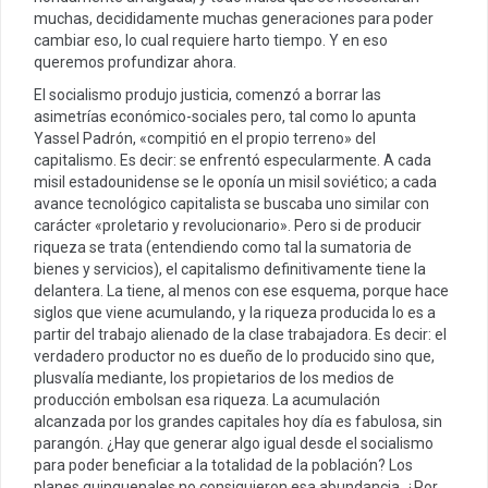
muchas, decididamente muchas generaciones para poder
cambiar eso, lo cual requiere harto tiempo. Y en eso
queremos profundizar ahora.
El socialismo produjo justicia, comenzó a borrar las
asimetrías económico-sociales pero, tal como lo apunta
Yassel Padrón, «compitió en el propio terreno» del
capitalismo. Es decir: se enfrentó especularmente. A cada
misil estadounidense se le oponía un misil soviético; a cada
avance tecnológico capitalista se buscaba uno similar con
carácter «proletario y revolucionario». Pero si de producir
riqueza se trata (entendiendo como tal la sumatoria de
bienes y servicios), el capitalismo definitivamente tiene la
delantera. La tiene, al menos con ese esquema, porque hace
siglos que viene acumulando, y la riqueza producida lo es a
partir del trabajo alienado de la clase trabajadora. Es decir: el
verdadero productor no es dueño de lo producido sino que,
plusvalía mediante, los propietarios de los medios de
producción embolsan esa riqueza. La acumulación
alcanzada por los grandes capitales hoy día es fabulosa, sin
parangón. ¿Hay que generar algo igual desde el socialismo
para poder beneficiar a la totalidad de la población? Los
planes quinquenales no consiguieron esa abundancia. ¿Por