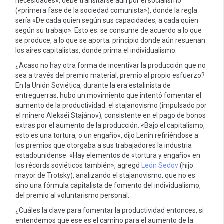
necesidades», debe transitarse aún por el socialismo
(«primera fase de la sociedad comunista»), donde la regla
sería «De cada quien según sus capacidades, a cada quien
según su trabajo». Esto es: se consume de acuerdo a lo que
se produce, a lo que se aporta; principio donde aún resuenan
los aires capitalistas, donde prima el individualismo.
¿Acaso no hay otra forma de incentivar la producción que no
sea a través del premio material, premio al propio esfuerzo?
En la Unión Soviética, durante la era estalinista de
entreguerras, hubo un movimiento que intentó fomentar el
aumento de la productividad: el stajanovismo (impulsado por
el minero Alekséi Stajánov), consistente en el pago de bonos
extras por el aumento de la producción. «Bajo el capitalismo,
esto es una tortura, o un engaño», dijo Lenin refiriéndose a
los premios que otorgaba a sus trabajadores la industria
estadounidense. «Hay elementos de «tortura y engaño» en
los récords soviéticos también», agregó
León Sedov
(hijo
mayor de Trotsky), analizando el stajanovismo, que no es
sino una fórmula capitalista de fomento del individualismo,
del premio al voluntarismo personal.
¿Cuáles la clave para fomentar la productividad entonces, si
entendemos que ese es el camino para el aumento de la