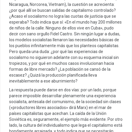
Nicaragua, Norcorea, Vietnam), la cuestión se acrecienta:
¿por qué allí se buscan salidas de capitalismo controlado?
¿Acaso el socialismo no logra las cuotas de justicia que se
esperaba? Todo indica que sí: «En el mundo hay 200 millones
de niños de la calle. Ninguno de ellos vive en Cuba», pudo
decir con sano orgullo Fidel Castro. Sin ningún lugar a dudas,
los modelos socialistas llenaron las necesidades básicas de
los pueblos infinitamente más que los planteos capitalistas.
Pero queda una duda: ¿por qué las experiencias de
socialismo no siguieron adelante con su esquema inicial sin
tropiezos, y por qué en muchos casos involucionan hacia
formas de libre mercado? ¿La población se cansó de la
escasez? ¿Quizá la producción planificada lleva
inevitablemente a ese aburrimiento?
La respuesta puede darse en dos vías: por un lado, porque
parece imposible desarrollar plenamente una experiencia
socialista, antesala del comunismo, de la sociedad sin clases
(«productores libres asociados» dirá Marx) en el mar de
países capitalistas que acechan. La caída de la Unión
Soviética es, seguramente, el ejemplo más evidente. Por otro
lado, la cultura del individualismo que lega el capitalismo está
hondamente arraigada, y todo indica que se necesitarán