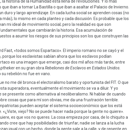
, la historia de la Humanidad esta llena de revoluciones. Y lo más
ue iban a tomar La Bastilla o que iban a asaltar el Palacio de Invierno.
n duro y largo aprendizaje. En cada lucha social se aprenden cosas (no
más); lo mismo en cada planteo y cada discusión. Es probable que los
ean mi ideal de movimiento social; pero la realidad es que son
fundamentales que cambiarán la historia. Esa acumulación de
stos a asumir los riesgos de sus principios son los que construyen las
 Fast, «todos somos Espartaco». El imperio romano no se cayó y el
 porque los esclavistas sabían ahora que los esclavos podían
partaco es una imagen que emerge, casi dos mil años más tarde, entre
Aptheker en su gran obra
Rebeliones de Esclavos en Estados Unidos.
 su rebelión no fue en vano.
e no me dé bronca el electoralismo barato y oportunista del FIT. O que
sta superadora, eventualmente el movimiento se va a diluir. Y yo
 se presente como alternativa al neoliberalismo. Ni hablar de cuando
re cosas que para mí son obvias, me da una frustración terrible.
mpatriotas pueden aceptar el sistema socioeconómico que los está
 «¿Viste, viejo? No se puede hacer nada porque la gente no quiere».
quiere, es que vos no queres. La cosa empieza por casa, de lo chiquito a
ndo cree que hay posibilidades de triunfar; nadie se lanza a la lucha
an igual con un hecho, donde la gente sale a la calle, y de repente en