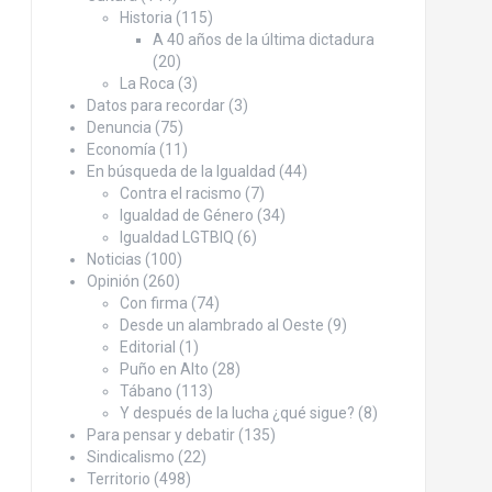
Historia
(115)
A 40 años de la última dictadura
(20)
La Roca
(3)
Datos para recordar
(3)
Denuncia
(75)
Economía
(11)
En búsqueda de la Igualdad
(44)
Contra el racismo
(7)
Igualdad de Género
(34)
Igualdad LGTBIQ
(6)
Noticias
(100)
Opinión
(260)
Con firma
(74)
Desde un alambrado al Oeste
(9)
Editorial
(1)
Puño en Alto
(28)
Tábano
(113)
Y después de la lucha ¿qué sigue?
(8)
Para pensar y debatir
(135)
Sindicalismo
(22)
Territorio
(498)