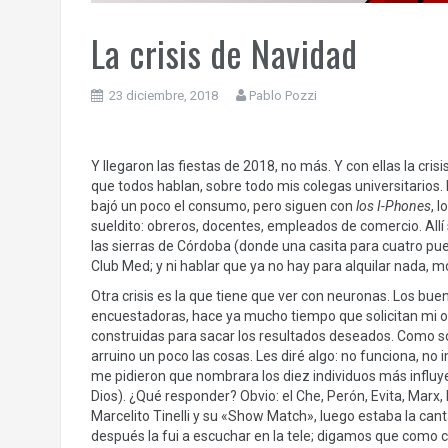
La crisis de Navidad
23 diciembre, 2018
Pablo Pozzi
Y llegaron las fiestas de 2018, no más. Y con ellas la cri
que todos hablan, sobre todo mis colegas universitarios. E
bajó un poco el consumo, pero siguen con
los I-Phones
, 
sueldito: obreros, docentes, empleados de comercio. Allí si
las sierras de Córdoba (donde una casita para cuatro pue
Club Med; y ni hablar que ya no hay para alquilar nada, mo
Otra crisis es la que tiene que ver con neuronas. Los 
encuestadoras, hace ya mucho tiempo que solicitan mi 
construidas para sacar los resultados deseados. Como so
arruino un poco las cosas. Les diré algo: no funciona, no 
me pidieron que nombrara los diez individuos más influye
Dios). ¿Qué responder? Obvio: el Che, Perón, Evita, Marx,
Marcelito Tinelli y su «Show Match», luego estaba la canta
después la fui a escuchar en la tele; digamos que como