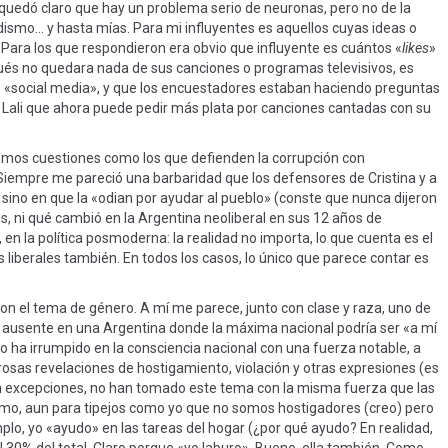
e quedó claro que hay un problema serio de neuronas, pero no de la
dismo… y hasta mías. Para mi influyentes es aquellos cuyas ideas o
Para los que respondieron era obvio que influyente es cuántos «
likes
»
ués no quedara nada de sus canciones o programas televisivos, es
e «social media», y que los encuestadores estaban haciendo preguntas
l Lali que ahora puede pedir más plata por canciones cantadas con su
nemos cuestiones como los que defienden la corrupción con
. Siempre me pareció una barbaridad que los defensores de Cristina y a
sino en que la «odian por ayudar al pueblo» (conste que nunca dijeron
, ni qué cambió en la Argentina neoliberal en sus 12 años de
en la política posmoderna: la realidad no importa, lo que cuenta es el
s liberales también. En todos los casos, lo único que parece contar es
 con el tema de género. A mí me parece, junto con clase y raza, uno de
e ausente en una Argentina donde la máxima nacional podría ser «a mí
ro ha irrumpido en la consciencia nacional con una fuerza notable, a
rosas revelaciones de hostigamiento, violación y otras expresiones (es
 excepciones, no han tomado este tema con la misma fuerza que las
imo, aun para tipejos como yo que no somos hostigadores (creo) pero
, yo «ayudo» en las tareas del hogar (¿por qué ayudo? En realidad,