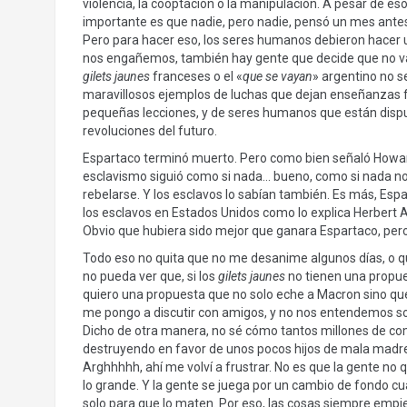
violencia, la cooptación o la manipulación. A pesar de eso
importante es que nadie, pero nadie, pensó un mes antes q
Pero para hacer eso, los seres humanos debieron hacer u
nos engañemos, también hay gente que decide que no va 
gilets jaunes
franceses o el «
que se vayan
» argentino no s
maravillosos ejemplos de luchas que dejan enseñanzas 
pequeñas lecciones, y de seres humanos que están dispue
revoluciones del futuro.
Espartaco terminó muerto. Pero como bien señaló Howard
esclavismo siguió como si nada… bueno, como si nada no,
rebelarse. Y los esclavos lo sabían también. Es más, Es
los esclavos en Estados Unidos como lo explica Herbert 
Obvio que hubiera sido mejor que ganara Espartaco, pero
Todo eso no quita que no me desanime algunos días, o qu
no pueda ver que, si los
gilets jaunes
no tienen una propue
quiero una propuesta que no solo eche a Macron sino que
me pongo a discutir con amigos, y no nos entendemos sob
Dicho de otra manera, no sé cómo tantos millones de co
destruyendo en favor de unos pocos hijos de mala madre.
Arghhhhh, ahí me volví a frustrar. No es que la gente no 
lo grande. Y la gente se juega por un cambio de fondo cua
solo para que lo maten. Por eso, las cosas siempre empiez