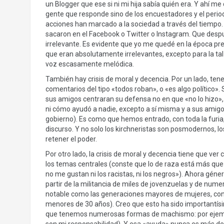
un Blogger que ese si ni mi hija sabía quién era. Y ahí m
gente que responde sino de los encuestadores y el perio
acciones han marcado a la sociedad a través del tiempo. 
sacaron en el Facebook o Twitter o Instagram. Que desp
irrelevante. Es evidente que yo me quedé en la época pr
que eran absolutamente irrelevantes, excepto para la ta
voz escasamente melódica.
También hay crisis de moral y decencia. Por un lado, te
comentarios del tipo «todos roban», o «es algo político»
sus amigos centraran su defensa no en que «no lo hizo», 
ni cómo ayudó a nadie, excepto a sí misma y a sus amigos
gobierno). Es como que hemos entrado, con toda la furia, 
discurso. Y no solo los kirchneristas son posmodernos, lo
retener el poder.
Por otro lado, la crisis de moral y decencia tiene que ver
los temas centrales (conste que lo de raza está más qu
no me gustan ni los racistas, ni los negros»). Ahora géne
partir de la militancia de miles de jovenzuelas y de nume
notable como las generaciones mayores de mujeres, con
menores de 30 años). Creo que esto ha sido importantís
que tenemos numerosas formas de machismo: por ejemplo