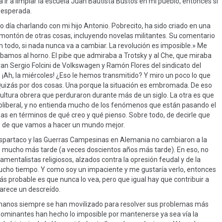
a ir a limpiar la escuela Juan Bautista Bustos en mi pueblo, entonces si
 esperada.
o día charlando con mi hijo Antonio. Pobrecito, ha sido criado en una
montón de otras cosas, incluyendo novelas militantes. Su comentario
 todo, si nada nunca va a cambiar. La revolución es imposible.» Me
bamos al horno. El pibe que admiraba a Trotsky y al Che, que miraba
an Sergio Folcini de Volkswagen y Ramón Flores del sindicato del
¡Ah, la miércoles! ¿Eso le hemos transmitido? Y miro un poco lo que
a. Quizás por dos cosas. Una porque la situación es embromada. De eso
e cultura obrera que perduraron durante más de un siglo. La otra es que
liberal, y no entienda mucho de los fenómenos que están pasando el
sas en términos de qué creo y qué pienso. Sobre todo, de decirle que
o de que vamos a hacer un mundo mejor.
 Espartaco y las Guerras Campesinas en Alemania no cambiaron a la
o mucho más tarde (a veces doscientos años más tarde). En eso, no
entalistas religiosos, alzados contra la opresión feudal y de la
mucho tiempo. Y como soy un impaciente y me gustaría verlo, entonces
ás probable es que nunca lo vea, pero que igual hay que contribuir a
arece un descreído.
humanos siempre se han movilizado para resolver sus problemas más
 dominantes han hecho lo imposible por mantenerse ya sea vía la