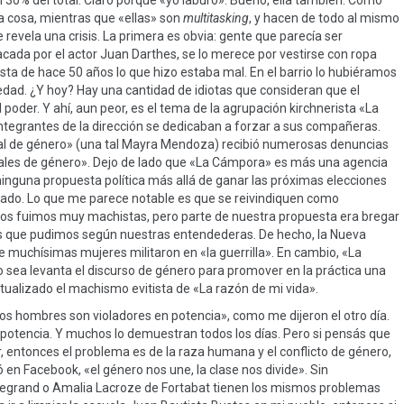
 30% del total. Claro porque «yo laburo». Bueno, ella también. Como
 cosa, mientras que «ellas» son
multitasking
, y hacen de todo al mismo
 revela una crisis. La primera es obvia: gente que parecía ser
acada por el actor Juan Darthes, se lo merece por vestirse con ropa
ista de hace 50 años lo que hizo estaba mal. En el barrio lo hubiéramos
edad. ¿Y hoy? Hay una cantidad de idiotas que consideran que el
poder. Y ahí, aun peor, es el tema de la agrupación kirchnerista «La
integrantes de la dirección se dedicaban a forzar a sus compañeras.
nal de género» (una tal Mayra Mendoza) recibió numerosas denuncias
onales de género». Dejo de lado que «La Cámpora» es más una agencia
ninguna propuesta política más allá de ganar las próximas elecciones
tado. Lo que me parece notable es que se reivindiquen como
otros fuimos muy machistas, pero parte de nuestra propuesta era bregar
ás que pudimos según nuestras entendederas. De hecho, la Nueva
e muchísimas mujeres militaron en «la guerrilla». En cambio, «La
 sea levanta el discurso de género para promover en la práctica una
tualizado el machismo evitista de «La razón de mi vida».
os hombres son violadores en potencia», como me dijeron el otro día.
 potencia. Y muchos lo demuestran todos los días. Pero si pensás que
entonces el problema es de la raza humana y el conflicto de género,
en Facebook, «el género nos une, la clase nos divide». Sin
 Legrand o Amalia Lacroze de Fortabat tienen los mismos problemas