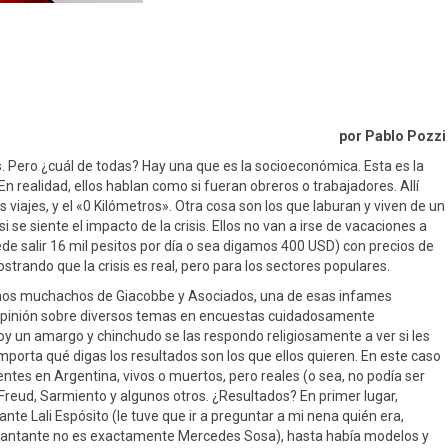
por Pablo Pozzi
sis. Pero ¿cuál de todas? Hay una que es la socioeconómica. Esta es la
n realidad, ellos hablan como si fueran obreros o trabajadores. Allí
los viajes, y el «0 Kilómetros». Otra cosa son los que laburan y viven de un
 se siente el impacto de la crisis. Ellos no van a irse de vacaciones a
de salir 16 mil pesitos por día o sea digamos 400 USD) con precios de
strando que la crisis es real, pero para los sectores populares.
buenos muchachos de Giacobbe y Asociados, una de esas infames
opinión sobre diversos temas en encuestas cuidadosamente
y un amargo y chinchudo se las respondo religiosamente a ver si les
importa qué digas los resultados son los que ellos quieren. En este caso
ntes en Argentina, vivos o muertos, pero reales (o sea, no podía ser
 Freud, Sarmiento y algunos otros. ¿Resultados? En primer lugar,
nte Lali Espósito (le tuve que ir a preguntar a mi nena quién era,
 cantante no es exactamente Mercedes Sosa), hasta había modelos y