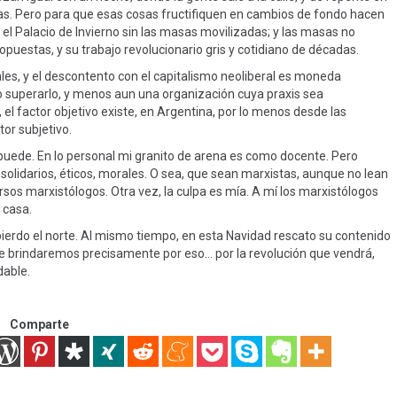
as. Pero para que esas cosas fructifiquen en cambios de fondo hacen
el Palacio de Invierno sin las masas movilizadas; y las masas no
opuestas, y su trabajo revolucionario gris y cotidiano de décadas.
iales, y el descontento con el capitalismo neoliberal es moneda
mo superarlo, y menos aun una organización cuya praxis sea
, el factor objetivo existe, en Argentina, por lo menos desde las
tor subjetivo.
ede. En lo personal mi granito de arena es como docente. Pero
olidarios, éticos, morales. O sea, que sean marxistas, aunque no lean
ersos marxistólogos. Otra vez, la culpa es mía. A mí los marxistólogos
 casa.
 pierdo el norte. Al mismo tiempo, en esta Navidad rescato su contenido
oche brindaremos precisamente por eso… por la revolución que vendrá,
dable.
Comparte