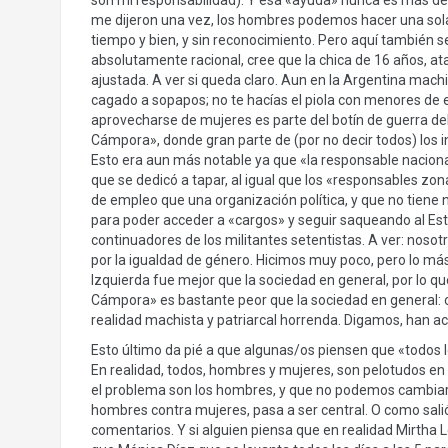
son mi responsabilidad). Y esa «ayuda» nunca es más del
me dijeron una vez, los hombres podemos hacer una sola
tiempo y bien, y sin reconocimiento. Pero aquí también se
absolutamente racional, cree que la chica de 16 años, at
ajustada. A ver si queda claro. Aun en la Argentina mach
cagado a sopapos; no te hacías el piola con menores de 
aprovecharse de mujeres es parte del botín de guerra del 
Cámpora», donde gran parte de (por no decir todos) los 
Esto era aun más notable ya que «la responsable nacio
que se dedicó a tapar, al igual que los «responsables z
de empleo que una organización política, y que no tiene 
para poder acceder a «cargos» y seguir saqueando al Es
continuadores de los militantes setentistas. A ver: nos
por la igualdad de género. Hicimos muy poco, pero lo m
Izquierda fue mejor que la sociedad en general, por lo qu
Cámpora» es bastante peor que la sociedad en general: o
realidad machista y patriarcal horrenda. Digamos, han ac
Esto último da pié a que algunas/os piensen que «todos l
En realidad, todos, hombres y mujeres, son pelotudos en
el problema son los hombres, y que no podemos cambiar, 
hombres contra mujeres, pasa a ser central. O como salió 
comentarios. Y si alguien piensa que en realidad Mirtha