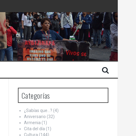
 Estado de Israel
Categorías
¿Sabías que…?
(4)
Aniversario
(32)
Armenia
(1)
Cita del día
(1)
Cultura
(144)