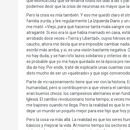
que Mónica Díaz que se levanta todos los días a las 5 par
podemos decir que la crisis de neuronas es mayor que la
Pero la crisis es mía también. Y eso me quedó claro el otr
familia zurda, y lee regularmente
La Izquierda Diario
y un 
me mató: «Viejo, para qué hacerse tanta mala sangre con
atraganté. Si eso era lo que había mamado en casa, está
arrobado doce veces «Tierra y Libertad», cuyos héroes er
caucho, ahora me decía que era imposible cambiar nada. 
escribí más arriba, y si, es una visión bastante negativ
no hay duda; y se han roto lazos solidarios y criterios d
es probable que yo me haya quedado en la época pre neo
día de hoy. Por ende, traté de explicarle unas cuantas co
disto mucho de ser un «quebrado» y que sigo convencid
Parte de mi razonamiento tiene que ver con la historia.
humanidad, pero si contribuyeron a que viniera el cambi
eran buenos chicos: los campesinos alemanes eran fundam
Iglesia. El cambio revolucionario toma tiempo, a veces 
me bajoneo cuando no llega. Pero la realidad es que lo m
dejar un mundo un poquito mejor para ese hijo que hoy p
Pero la cosa va más allá. La realidad es que los seres 
básicos y mejorar la vida. Al mismo tiempo los sectores