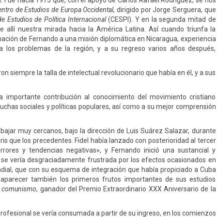
dad. Fue hacia 1975 que, con el apoyo de Carlos Rafael Rodríguez, se nos
ntro de Estudios de Europa Occidental
, dirigido por Jorge Serguera, que
e Estudios de Política Internacional
(CESPI). Y en la segunda mitad de
 allí nuestra mirada hacia la América Latina. Así cuando triunfa la
nación de Fernando a una misión diplomática en Nicaragua, experiencia
 los problemas de la región, y a su regreso varios años después,
 siempre la talla de intelectual revolucionario que había en él, y a sus
 importante contribución al conocimiento del movimiento cristiano
 luchas sociales y políticas populares, así como a su mejor comprensión
abajar muy cercanos, bajo la dirección de Luis Suárez Salazar, durante
 que los precedentes. Fidel había lanzado con posterioridad al tercer
rrores y tendencias negativas», y Fernando inició una sustancial y
o se vería desgraciadamente frustrada por los efectos ocasionados en
ndial, que con su esquema de integración que había propiciado a Cuba
parecer también los primeros frutos importantes de sus estudios
el comunismo
, ganador del Premio Extraordinario XXX Aniversario de la
rofesional se vería consumada a partir de su ingreso, en los comienzos