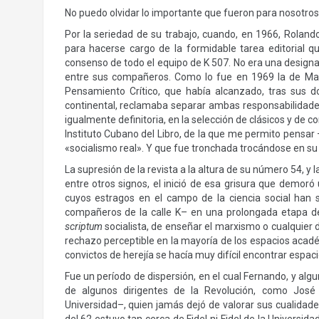
No puedo olvidar lo importante que fueron para nosotros
Por la seriedad de su trabajo, cuando, en 1966, Roland
para hacerse cargo de la formidable tarea editorial q
consenso de todo el equipo de K 507. No era una design
entre sus compañeros. Como lo fue en 1969 la de Mart
Pensamiento Crítico, que había alcanzado, tras sus d
continental, reclamaba separar ambas responsabilidades
igualmente definitoria, en la selección de clásicos y de
Instituto Cubano del Libro, de la que me permito pensar 
«socialismo real». Y que fue tronchada trocándose en su 
La supresión de la revista a la altura de su número 54, 
entre otros signos, el inició de esa grisura que demoró 
cuyos estragos en el campo de la ciencia social han
compañeros de la calle K– en una prolongada etapa de s
scriptum
socialista, de enseñar el marxismo o cualquier d
rechazo perceptible en la mayoría de los espacios acad
convictos de herejía se hacía muy difícil encontrar espaci
Fue un período de dispersión, en el cual Fernando, y alg
de algunos dirigentes de la Revolución, como José 
Universidad–, quien jamás dejó de valorar sus cualida