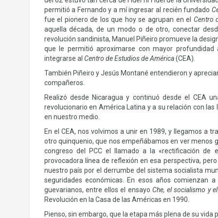
del 62 estuvo tan cerca de Fidel ni Fidel de la Universi
permitió a Fernando y a mí ingresar al recién fundado
Ce
fue el pionero de los que hoy se agrupan en el
Centro d
aquella década, de un modo o de otro, conectar desde
revolución sandinista, Manuel Piñeiro promueve la desig
que le permitió aproximarse con mayor profundidad a
integrarse al
Centro de Estudios de América
(CEA).
También Piñeiro y Jesús Montané entendieron y apreciaron
compañeros.
Realizó desde Nicaragua y continuó desde el CEA una
revolucionario en América Latina y a su relación con las
en nuestro medio.
En el CEA, nos volvimos a unir en 1989, y llegamos a tr
otro quinquenio, que nos empeñábamos en ver menos gris
congreso del PCC el llamado a la «rectificación de e
provocadora línea de reflexión en esa perspectiva, per
nuestro país por el derrumbe del sistema socialista mu
seguridades económicas. En esos años comienzan a a
guevarianos, entre ellos el ensayo
Che, el socialismo y 
Revolución en la Casa de las Américas en 1990.
Pienso, sin embargo, que la etapa más plena de su vida p