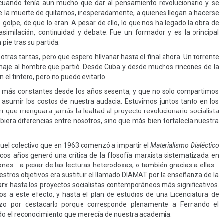
cuando tenía aun mucho que dar al pensamiento revolucionario y se
de la muerte de quitarnos, inesperadamente, a quienes llegan a hacerse
golpe, de que lo eran. A pesar de ello, lo que nos ha legado la obra de
asimilación, continuidad y debate. Fue un formador y es la principal
ie tras su partida.
tras tantas, pero que espero hilvanar hasta el final ahora. Un torrente
naje al hombre que partió. Desde Cuba y desde muchos rincones de la
l tintero, pero no puedo evitarlo.
 más constantes desde los años sesenta, y que no solo compartimos
 de asumir los costos de nuestra audacia. Estuvimos juntos tanto en los
in que menguara jamás la lealtad al proyecto revolucionario socialista
ubiera diferencias entre nosotros, sino que más bien fortalecía nuestra
quel colectivo que en 1963 comenzó a impartir el
Materialismo Dialéctico
os años generó una crítica de la filosofía marxista sistematizada en
iones –a pesar de las lecturas heterodoxas, o también gracias a ellas–
estros objetivos era sustituir el llamado DIAMAT por la enseñanza de la
arx hasta los proyectos socialistas contemporáneos más significativos.
s a este efecto, y hasta el plan de estudios de una Licenciatura de
nzo por destacarlo porque corresponde plenamente a Fernando el
do el reconocimiento que merecía de nuestra academia.