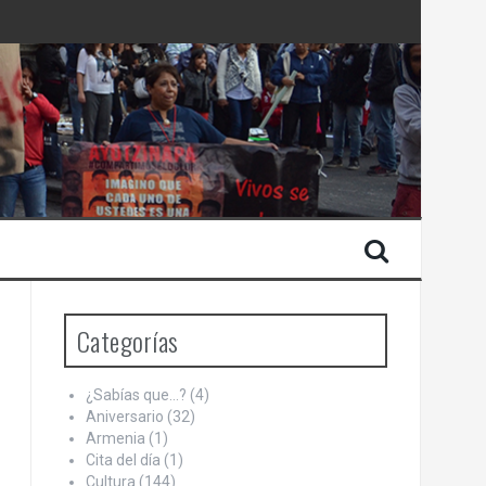
 Estado de Israel
Categorías
¿Sabías que…?
(4)
Aniversario
(32)
Armenia
(1)
Cita del día
(1)
Cultura
(144)