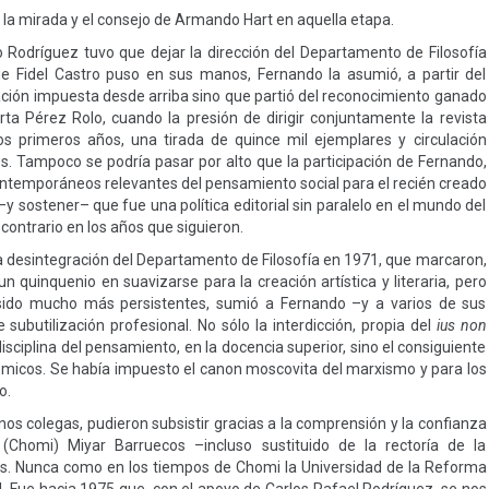
 la mirada y el consejo de Armando Hart en aquella etapa.
o Rodríguez tuvo que dejar la dirección del Departamento de Filosofía
ue Fidel Castro puso en sus manos, Fernando la asumió, a partir del
ación impuesta desde arriba sino que partió del reconocimiento ganado
a Pérez Rolo, cuando la presión de dirigir conjuntamente la revista
os primeros años, una tirada de quince mil ejemplares y circulación
. Tampoco se podría pasar por alto que la participación de Fernando,
 contemporáneos relevantes del pensamiento social para el recién creado
–y sostener– que fue una política editorial sin paralelo en el mundo del
contrario en los años que siguieron.
y la desintegración del Departamento de Filosofía en 1971, que marcaron,
un quinquenio en suavizarse para la creación artística y literaria, pero
 sido mucho más persistentes, sumió a Fernando –y a varios de sus
ubutilización profesional. No sólo la interdicción, propia del
ius non
isciplina del pensamiento, en la docencia superior, sino el consiguiente
émicos. Se había impuesto el canon moscovita del marxismo y para los
o.
unos colegas, pudieron subsistir gracias a la comprensión y la confianza
(Chomi) Miyar Barruecos –incluso sustituido de la rectoría de la
des. Nunca como en los tiempos de Chomi la Universidad de la Reforma