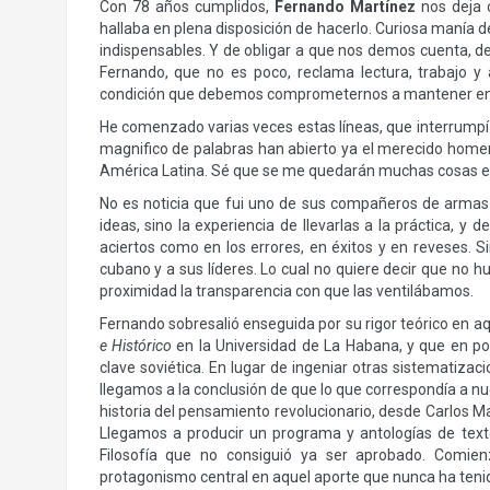
Con 78 años cumplidos,
Fernando Martínez
nos deja 
hallaba en plena disposición de hacerlo. Curiosa manía 
indispensables. Y de obligar a que nos demos cuenta, de 
Fernando, que no es poco, reclama lectura, trabajo y 
condición que debemos comprometernos a mantener en p
He comenzado varias veces estas líneas, que interrumpí o
magnifico de palabras han abierto ya el merecido home
América Latina. Sé que se me quedarán muchas cosas en e
No es noticia que fui uno de sus compañeros de armas
ideas, sino la experiencia de llevarlas a la práctica, y
aciertos como en los errores, en éxitos y en reveses. S
cubano y a sus líderes. Lo cual no quiere decir que no h
proximidad la transparencia con que las ventilábamos.
Fernando sobresalió enseguida por su rigor teórico en a
e Histórico
en la Universidad de La Habana, y que en poc
clave soviética. En lugar de ingeniar otras sistematizac
llegamos a la conclusión de que lo que correspondía a nu
historia del pensamiento revolucionario, desde Carlos M
Llegamos a producir un programa y antologías de texto
Filosofía que no consiguió ya ser aprobado. Comie
protagonismo central en aquel aporte que nunca ha teni