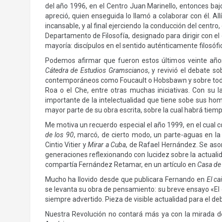
del año 1996, en el Centro Juan Marinello, entonces baj
apreció, quien enseguida lo llamó a colaborar con él. Al
incansable, y al final ejerciendo la conducción del cent
Departamento de Filosofía, designado para dirigir con e
mayoría: discípulos en el sentido auténticamente filosófic
Podemos afirmar que fueron estos últimos veinte año
Cátedra de Estudios Gramscianos
, y revivió el debate 
contemporáneos como Foucault o Hobsbawn y sobre todo so
Roa o el Che, entre otras muchas iniciativas. Con su 
importante de la intelectualidad que tiene sobe sus homb
mayor parte de su obra escrita, sobre la cual habrá tiemp
Me motiva un recuerdo especial el año 1999, en el cual c
de los 90
, marcó, de cierto modo, un parte-aguas en la 
Cintio Vitier y
Mirar a Cuba
, de Rafael Hernández. Se aso
generaciones reflexionando con lucidez sobre la actual
compartía Fernández Retamar, en un artículo en
Casa de
Mucho ha llovido desde que publicara Fernando en
El c
se levanta su obra de pensamiento: su breve ensayo «El
siempre advertido. Pieza de visible actualidad para el de
Nuestra Revolución no contará más ya con la mirada de