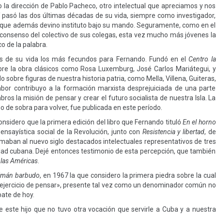
o la dirección de Pablo Pacheco, otro intelectual que apreciamos y nos
lí pasó las dos últimas décadas de su vida, siempre como investigador,
ro, que además devino instituto bajo su mando. Seguramente, como en el
l consenso del colectivo de sus colegas, esta vez mucho más jóvenes la
o de la palabra.
s de su vida los más fecundos para Fernando. Fundó en el
Centro la
sobre la obra clásicos como Rosa Luxemburg, José Carlos Mariátegui, y
bre figuras de nuestra historia patria, como Mella, Villena, Guiteras,
labor contribuyo a la formación marxista desprejuiciada de una parte
ros la misión de pensar y crear el futuro socialista de nuestra Isla. La
o de sobra para volver, fue publicada en este período.
onsidero que la primera edición del libro que Fernando tituló
En el horno
ensayística social de la Revolución, junto con
Resistencia y libertad
, de
maban al nuevo siglo destacados intelectuales representativos de tres
idad cubana. Dejé entonces testimonio de esta percepción, que también
 las Américas
.
aimán barbudo
, en 1967 la que considero la primera piedra sobre la cual
 ejercicio de pensar», presente tal vez como un denominador común no
bate de hoy.
 este hijo que no tuvo otra vocación que servirle a Cuba y a nuestra