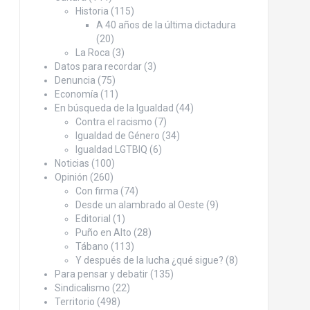
Historia
(115)
A 40 años de la última dictadura
(20)
La Roca
(3)
Datos para recordar
(3)
Denuncia
(75)
Economía
(11)
En búsqueda de la Igualdad
(44)
Contra el racismo
(7)
Igualdad de Género
(34)
Igualdad LGTBIQ
(6)
Noticias
(100)
Opinión
(260)
Con firma
(74)
Desde un alambrado al Oeste
(9)
Editorial
(1)
Puño en Alto
(28)
Tábano
(113)
Y después de la lucha ¿qué sigue?
(8)
Para pensar y debatir
(135)
Sindicalismo
(22)
Territorio
(498)