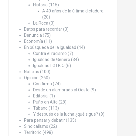
Historia
(115)
A 40 años de la última dictadura
(20)
La Roca
(3)
Datos para recordar
(3)
Denuncia
(75)
Economía
(11)
En búsqueda de la Igualdad
(44)
Contra el racismo
(7)
Igualdad de Género
(34)
Igualdad LGTBIQ
(6)
Noticias
(100)
Opinión
(260)
Con firma
(74)
Desde un alambrado al Oeste
(9)
Editorial
(1)
Puño en Alto
(28)
Tábano
(113)
Y después de la lucha ¿qué sigue?
(8)
Para pensar y debatir
(135)
Sindicalismo
(22)
Territorio
(498)