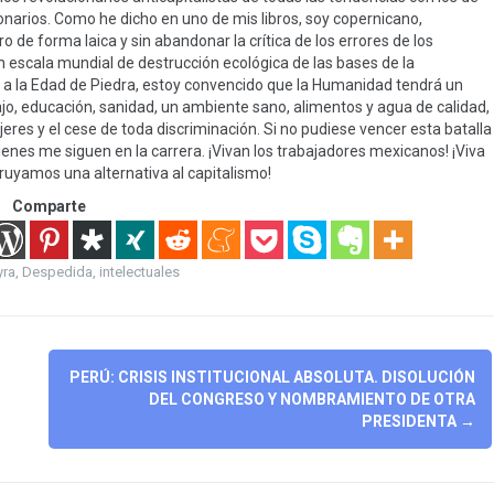
ionarios. Como he dicho en uno de mis libros, soy copernicano,
ro de forma laica y sin abandonar la crítica de los errores de los
en escala mundial de destrucción ecológica de las bases de la
do a la Edad de Piedra, estoy convencido que la Humanidad tendrá un
ajo, educación, sanidad, un ambiente sano, alimentos y agua de calidad,
res y el cese de toda discriminación. Si no pudiese vencer esta batalla
ienes me siguen en la carrera. ¡Vivan los trabajadores mexicanos! ¡Viva
ruyamos una alternativa al capitalismo!
Comparte
yra
,
Despedida
,
intelectuales
PERÚ: CRISIS INSTITUCIONAL ABSOLUTA. DISOLUCIÓN
DEL CONGRESO Y NOMBRAMIENTO DE OTRA
PRESIDENTA
→