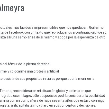
Almeyra
lectuales más lúcidos e imprescindibles que nos quedaban. Guillermo
nta de facebook con un texto que reproducimos a continuación. Fue su
ealiza allí una semblanza de sí mismo y aboga por la esperanza de otro
 del fémur de la pierna derecha.
me y colocarme una prótesis artificial.
 desistir de sus propósitos iniciales porque podría morir en la
 Timone, reconsideraron mi situación global y estimaron que
 lograba ese milagro, sólo después se podría considerar la posibilidad
e familia con mi compañera de hace sesenta años que estuvo conmigo
logista, anticapitalista muy claro en sus conceptos y decisiones,