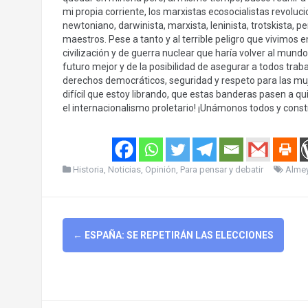
mi propia corriente, los marxistas ecosocialistas revoluc
newtoniano, darwinista, marxista, leninista, trotskista, pe
maestros. Pese a tanto y al terrible peligro que vivimos 
civilización y de guerra nuclear que haría volver al mun
futuro mejor y de la posibilidad de asegurar a todos trab
derechos democráticos, seguridad y respeto para las muje
difícil que estoy librando, que estas banderas pasen a qu
el internacionalismo proletario! ¡Unámonos todos y const
Historia
,
Noticias
,
Opinión
,
Para pensar y debatir
Alme
Post
←
ESPAÑA: SE REPETIRÁN LAS ELECCIONES
navigation