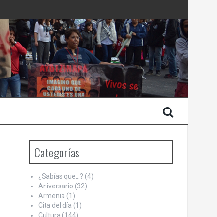
 Estado de Israel
Categorías
¿Sabías que…?
(4)
Aniversario
(32)
Armenia
(1)
Cita del día
(1)
Cultura
(144)