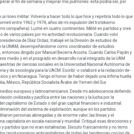
perar el fin de semana y mejorar mis pulmones: esta podría ser, por
un liceo militar. Volvería a hacer todo lo que hice y repetiría todo lo que
cometí entre 1962 y 1974, años de mi expulsión del trotskismo
 mi compañera). Luché en cuatro continentes. Milité en partidos y creé
do de varios países por mi actividad revolucionaria. Cuando volví
residencia de Díaz Ordaz, trabajé en la División de estudios de
es de la UNAM, desempeñándome como coordinador de estudios
, entonces dirigido por Manuel Becerra Acosta. Cuando Carlos Payán y
 ese medio y en el posgrado en desarrollo rural integrado de la UAM
aestrías de ciencias sociales en la Universidad Nacional Autónoma de
ria y de sociología para la UACM. Escribí -o colaboré a la redacción de-
éxico y en Nicaragua. Tengo el honor de haber dejado una ínfima huella
alia, México, República Socialista Árabe de Yemen del Sur.
s medios europeos y latinoamericanos. Desde mi adolescencia defiendo
lación civilizada y pacífica entre las naciones y la lucha por la
l capitalismo de Estado o del gran capital financiero e industrial.
iminación del sistema de explotación; aunque en los partidos
litaron personas abnegadas y de enorme valor, las líneas y el
 capitalista en escala nacional y mundial. Critiqué esas direcciones y
os y partidos que no eran estalinistas. Discuto francamente y no temo
os revolucionarios anticapitalistas de todas las tendencias con los de