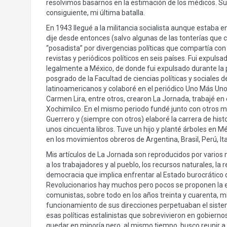
resolvimos basarnos en la estimación de los médicos. Su
consiguiente, mi última batalla.
En 1943 llegué a la militancia socialista aunque estaba en 
dije desde entonces (salvo algunas de las tonterías que 
“posadista” por divergencias políticas que compartía con
revistas y periódicos políticos en seis países. Fui expulsa
legalmente a México, de donde fui expulsado durante la p
posgrado de la Facultad de ciencias políticas y social
latinoamericanos y colaboré en el periódico Uno Más Uno
Carmen Lira, entre otros, crearon La Jornada, trabajé en
Xochimilco. En el mismo periodo fundé junto con otros m
Guerrero y (siempre con otros) elaboré la carrera de histo
unos cincuenta libros. Tuve un hijo y planté árboles en M
en los movimientos obreros de Argentina, Brasil, Perú, It
Mis artículos de La Jornada son reproducidos por vario
a los trabajadores y al pueblo, los recursos naturales, la re
democracia que implica enfrentar al Estado burocrático de
Revolucionarios hay muchos pero pocos se proponen la el
comunistas, sobre todo en los años treinta y cuarenta, mi
funcionamiento de sus direcciones perpetuaban el sistema
esas políticas estalinistas que sobrevivieron en gobiern
quedar en minoría pero, al mismo tiempo, busco reunir a l