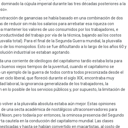
 dominado la cúpula imperial durante las tres décadas posteriores a la
so».
la extracción de ganancias se había basado en una combinación de dos
as de reducir sin más los salarios para arrebatar esa riqueza con
 sea mantener los valores de uso consumidos por los trabajadores, e
ductividad del trabajo por vía de la técnica, bajando así los costos
alía total). Para el final de la Segunda Guerra mundial, la plusvalía
to de los monopolios. Esto se fue dificultando a lo largo de los años 60 y
olución industrial se estaban agotando.
a una corriente de ideólogos del capitalismo tardío estaba lista para
s buenos viejos tiempos de la juventud, cuando el capitalismo se
un ejemplo de la guerra de todos contra todos preconizada desde el
er ciclo liberal, que floreció durante el siglo XIX, encontraba muy
dad laboral, la ignorancia generalizada de los trabajadores, la
n en lo posible de los servicios públicos y, por supuesto, la limitación de
o volver a la plusvalía absoluta estaba aún mejor. Estas opiniones
s de una secta académica de nostálgicos ultraconservadores para
 Nixon; pero todavía por entonces, la ominosa presencia del Segundo
ta cautela en la conducción del capitalismo mundial. Las clases
esticadas y hasta se habían convertido en macartistas, al costo de