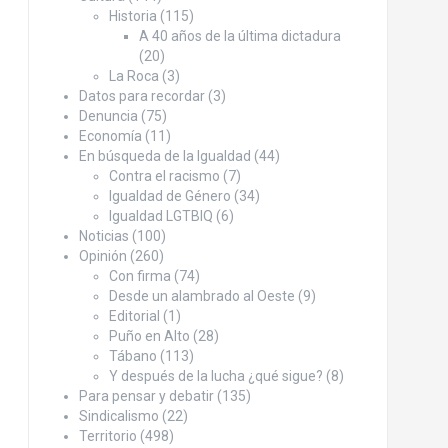
Historia
(115)
A 40 años de la última dictadura
(20)
La Roca
(3)
Datos para recordar
(3)
Denuncia
(75)
Economía
(11)
En búsqueda de la Igualdad
(44)
Contra el racismo
(7)
Igualdad de Género
(34)
Igualdad LGTBIQ
(6)
Noticias
(100)
Opinión
(260)
Con firma
(74)
Desde un alambrado al Oeste
(9)
Editorial
(1)
Puño en Alto
(28)
Tábano
(113)
Y después de la lucha ¿qué sigue?
(8)
Para pensar y debatir
(135)
Sindicalismo
(22)
Territorio
(498)