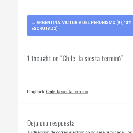
Post
←
ARGENTINA: VICTORIA DEL PERONISMO [97,13%
navigation
ESCRUTADO]
1 thought on “Chile: la siesta terminó”
Pingback:
Chile: la siesta terminó
Deja una respuesta
Tu dirección de correo electrónico no será publicada.
Los