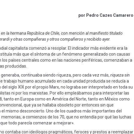
por Pedro Cazes Camarero
 en la hermana República de Chile, con mención al manifiesto titulado
rardi y otr
a
s
compañeras y otros
compañer
o
s y recibido ayer.
dial capitalista comenzó a resoplar. El indicador más evidente era la
onstituía más que el síntoma de un fenómeno generalizado con causas
 los países centrales como en las naciones periféricas, comenzaban a
ías producidas.
mo generaba, continuaba siendo riqueza, pero cada vez más,
riqueza sin
ad de trabajo humano acumulado en cada unidad producida se reducía a
el siglo XIX por el propio Marx, no lograba ser interpretado en toda su
alistas ni por los marxistas. Por ello empleábamos para interpretar las
8, tanto en Europa como en América del Norte, tanto en México como
convencional, que ya se hallaba obsoleto por entonces sin que
a el mismo desconcierto. Uno de los cuadros más importantes del
us memorias, a comienzos de los 70, que no entendía por qué las luchas
 que todo parecía comenzar a mejorar».
ismo contaba con ideólogos pragmáticos, feroces y prestos a reemplazar