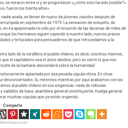
jos, se miraron entre sí y se preguntaron «¿cómo esto ha sido posible?».
os, fueron los treinta años».
e nadie acata, se llenan de nuevo de jóvenes, nacidos después de
nterrumpida en septiembre de 1973. La sensación de ensueño, de
, en ira apasionada no sólo por el recuerdo de las decenas de miles de
 porque los hermanos siguen cayendo a nuestro lado, nuevos presos
olados y torturados para persuadirnos de que retrocedamos a la
tro lado de la cordillera el pueblo chileno, es decir, nosotros mismos,
que el capitalismo sea el único destino; pero es cierto lo que nos
a noche de la barbarie descenderá sobre la humanidad.
sitoriamente aplastada por esa pesada cúpula vítrea. En otras
aquí desconcertados. Si, mírennos mientras por aquí acabamos con los
mos al pueblo chileno en sus exigencias: nada de ridículas
cabildos de base, asamblea general constituyente, huelga general
ebrar muchas cúpulas que ya están crujiendo.
Comparte
Manifestaciones