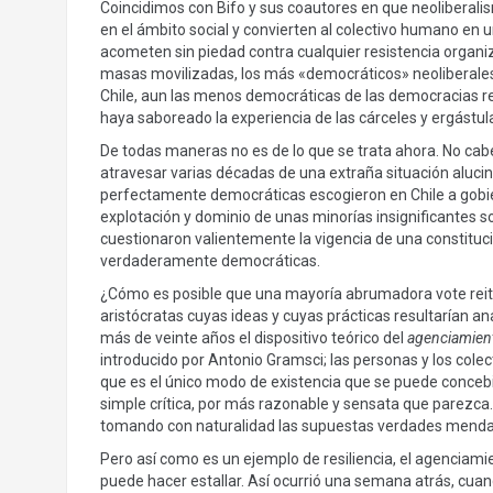
Coincidimos con Bifo y sus coautores en que neoliberali
en el ámbito social y convierten al colectivo humano en 
acometen sin piedad contra cualquier resistencia organi
masas movilizadas, los más «democráticos» neoliberales 
Chile, aun las menos democráticas de las democracias re
haya saboreado la experiencia de las cárceles y ergástul
De todas maneras no es de lo que se trata ahora. No ca
atravesar varias décadas de una extraña situación alucin
perfectamente democráticas escogieron en Chile a gobi
explotación y dominio de unas minorías insignificantes 
cuestionaron valientemente la vigencia de una constituc
verdaderamente democráticas.
¿Cómo es posible que una mayoría abrumadora vote reit
aristócratas cuyas ideas y cuyas prácticas resultarían an
más de veinte años el dispositivo teórico del
agenciamien
introducido por Antonio Gramsci; las personas y los cole
que es el único modo de existencia que se puede conceb
simple crítica, por más razonable y sensata que parezca
tomando con naturalidad las supuestas verdades mendac
Pero así como es un ejemplo de resiliencia, el agenciami
puede hacer estallar. Así ocurrió una semana atrás, cuan