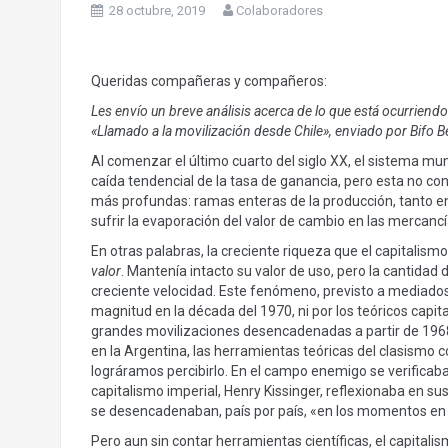
28 octubre, 2019
Colaboradores
Queridas compañeras y compañeros:
Les envío un breve análisis acerca de lo que está ocurriendo
«Llamado a la movilización desde Chile», enviado por Bifo Be
Al comenzar el último cuarto del siglo XX, el sistema mun
caída tendencial de la tasa de ganancia, pero esta no c
más profundas: ramas enteras de la producción, tanto en
sufrir la evaporación del valor de cambio en las mercanc
En otras palabras, la creciente riqueza que el capitalis
valor
. Mantenía intacto su valor de uso, pero la cantid
creciente velocidad. Este fenómeno, previsto a mediados d
magnitud en la década del 1970, ni por los teóricos capit
grandes movilizaciones desencadenadas a partir de 196
en la Argentina, las herramientas teóricas del clasismo 
lográramos percibirlo. En el campo enemigo se verificab
capitalismo imperial, Henry Kissinger, reflexionaba en s
se desencadenaban, país por país, «en los momentos en
Pero aun sin contar herramientas científicas, el capital