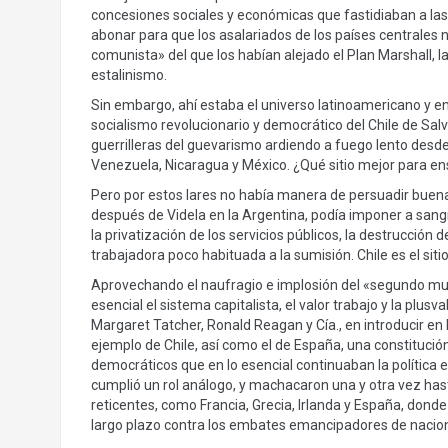
concesiones sociales y económicas que fastidiaban a las 
abonar para que los asalariados de los países centrale
comunista» del que los habían alejado el Plan Marshall, 
estalinismo.
Sin embargo, ahí estaba el universo latinoamericano y en 
socialismo revolucionario y democrático del Chile de Salv
guerrilleras del guevarismo ardiendo a fuego lento desd
Venezuela, Nicaragua y México. ¿Qué sitio mejor para en
Pero por estos lares no había manera de persuadir buenam
después de Videla en la Argentina, podía imponer a sangr
la privatización de los servicios públicos, la destrucción 
trabajadora poco habituada a la sumisión. Chile es el s
Aprovechando el naufragio e implosión del «segundo mun
esencial el sistema capitalista, el valor trabajo y la plusv
Margaret Tatcher, Ronald Reagan y Cía., en introducir en l
ejemplo de Chile, así como el de España, una constitució
democráticos que en lo esencial continuaban la política 
cumplió un rol análogo, y machacaron una y otra vez hast
reticentes, como Francia, Grecia, Irlanda y España, don
largo plazo contra los embates emancipadores de nacion