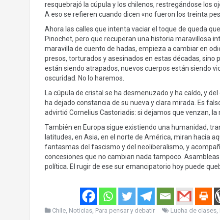
resquebrajó la cúpula y los chilenos, restregándose los o
A eso se refieren cuando dicen «no fueron los treinta pes
Ahora las calles que intenta vaciar el toque de queda qu
Pinochet, pero que recuperan una historia maravillosa i
maravilla de cuento de hadas, empieza a cambiar en odio
presos, torturados y asesinados en estas décadas, sino
están siendo atrapados, nuevos cuerpos están siendo vi
oscuridad. No lo haremos.
La cúpula de cristal se ha desmenuzado y ha caído, y del o
ha dejado constancia de su nueva y clara mirada. Es falso 
advirtió Cornelius Castoriadis: si dejamos que venzan, l
También en Europa sigue existiendo una humanidad, tran
latitudes, en Asia, en el norte de América, miran hacia 
fantasmas del fascismo y del neoliberalismo, y acompaña
concesiones que no cambian nada tampoco. Asambleas y 
política. El rugir de ese sur emancipatorio hoy puede qu
Chile
,
Noticias
,
Para pensar y debatir
Lucha de clases
,