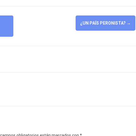
¿UN PAÍS PERONISTA?
→
 campos obligatorios están marcados con
*