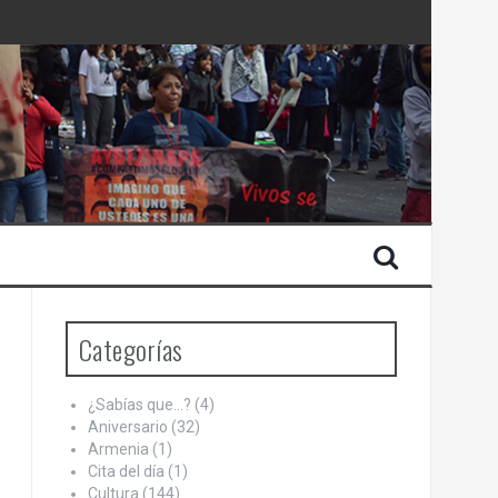
 Estado de Israel
Categorías
¿Sabías que…?
(4)
Aniversario
(32)
Armenia
(1)
Cita del día
(1)
Cultura
(144)