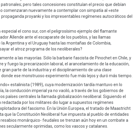
patronales; pero tales concesiones constituían el precio que debían
s no comenzaran nuevamente a contemplar con simpatía al «este
la propaganda proyanki y los impresentables regímenes autocráticos del
especial el cono sur, con el peligrosísimo ejemplo del flamante
ador Allende ante el escaparate de los pueblos, y las llamas
e la Argentina y el Uruguay hasta las montañas de Colombia,
sayar el atroz programa de los neoliberales?
ente a las mayorías. Sólo la barbarie fascista de Pinochet en Chile, y
e y fuego la precarización laboral, el arancelamiento de la educación,
de gran parte de la industria y el disciplinamiento de una clase
itio donde ese monstruoso experimento fue más lejos y duró más tiempo.
do» estalinista (1989), cuya modernización tardía mantuvo en lo
alía, la conducción imperial ya no vaciló, a través de los gobiernos de
os países centrales la llamada globalización neoliberal. Siguiendo el
n redactada por los militares dio lugar a supuestos regímenes
explotadora del fascismo. En la Unión Europea, el tratado de Maastricht
a que la Constitución Neoliberal fue impuesta al pueblo de entidades
de resabios monárquico- feudales se trenzan aún hoy en un combate a
es secularmente oprimidas, como los vascos y catalanes.