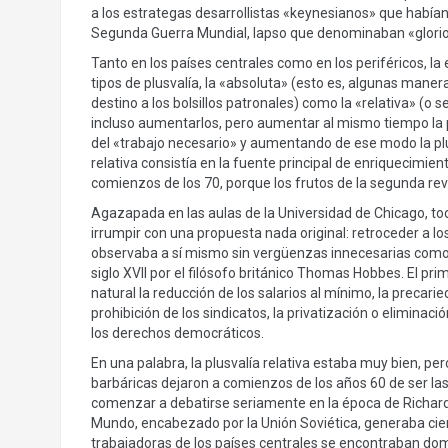
a los estrategas desarrollistas «keynesianos» que habían
Segunda Guerra Mundial, lapso que denominaban «glorio
Tanto en los países centrales como en los periféricos, 
tipos de plusvalía, la «absoluta» (esto es, algunas maner
destino a los bolsillos patronales) como la «relativa» (o
incluso aumentarlos, pero aumentar al mismo tiempo la pro
del «trabajo necesario» y aumentando de ese modo la plusv
relativa consistía en la fuente principal de enriquecimien
comienzos de los 70, porque los frutos de la segunda rev
Agazapada en las aulas de la Universidad de Chicago, tod
irrumpir con una propuesta nada original: retroceder a lo
observaba a sí mismo sin vergüenzas innecesarias como 
siglo XVII por el filósofo británico Thomas Hobbes. El prim
natural la reducción de los salarios al mínimo, la precarie
prohibición de los sindicatos, la privatización o eliminació
los derechos democráticos.
En una palabra, la plusvalía relativa estaba muy bien, per
barbáricas dejaron a comienzos de los años 60 de ser la
comenzar a debatirse seriamente en la época de Richard
Mundo, encabezado por la Unión Soviética, generaba cier
trabajadoras de los países centrales se encontraban dom