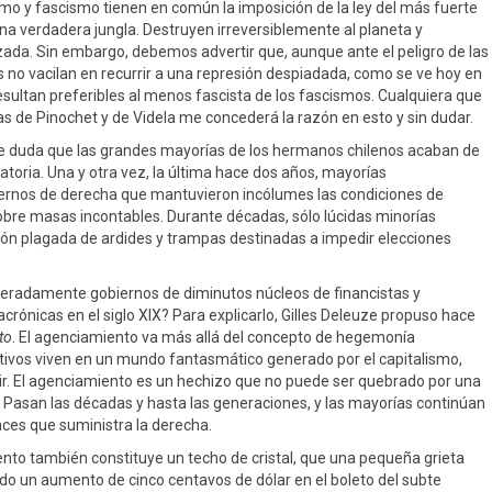
smo y fascismo tienen en común la imposición de la ley del más fuerte
una verdadera jungla. Destruyen irreversiblemente al planeta y
zada. Sin embargo, debemos advertir que, aunque ante el peligro de las
no vacilan en recurrir a una represión despiadada, como se ve hoy en
sultan preferibles al menos fascista de los fascismos. Cualquiera que
as de Pinochet y de Videla me concederá la razón en esto y sin dudar.
be duda que las grandes mayorías de los hermanos chilenos acaban de
atoria. Una y otra vez, la última hace dos años, mayorías
ernos de derecha que mantuvieron incólumes las condiciones de
sobre masas incontables. Durante décadas, sólo lúcidas minorías
ión plagada de ardides y trampas destinadas a impedir elecciones
eradamente gobiernos de diminutos núcleos de financistas y
acrónicas en el siglo XIX? Para explicarlo, Gilles Deleuze propuso hace
to
. El agenciamiento va más allá del concepto de hegemonía
ctivos viven en un mundo fantasmático generado por el capitalismo,
ir. El agenciamiento es un hechizo que no puede ser quebrado por una
. Pasan las décadas y hasta las generaciones, y las mayorías continúan
es que suministra la derecha.
ento también constituye un techo de cristal, que una pequeña grieta
do un aumento de cinco centavos de dólar en el boleto del subte