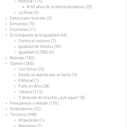
Historia
(115)
A 40 años de la última dictadura
(20)
La Roca
(3)
Datos para recordar
(3)
Denuncia
(75)
Economía
(11)
En búsqueda de la Igualdad
(44)
Contra el racismo
(7)
Igualdad de Género
(34)
Igualdad LGTBIQ
(6)
Noticias
(100)
Opinión
(260)
Con firma
(74)
Desde un alambrado al Oeste
(9)
Editorial
(1)
Puño en Alto
(28)
Tábano
(113)
Y después de la lucha ¿qué sigue?
(8)
Para pensar y debatir
(135)
Sindicalismo
(22)
Territorio
(498)
Afganistán
(1)
Alemania
(2)