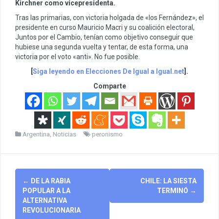
Kirchner como vicepresidenta.
Tras las primarias, con victoria holgada de «los Fernández», el
presidente en curso Mauricio Macri y su coalición electoral,
Juntos por el Cambio, tenían como objetivo conseguir que
hubiese una segunda vuelta y tentar, de esta forma, una
victoria por el voto «anti». No fue posible.
[
Siga leyendo en Elecciones De Igual a Igual.net
].
Comparte
Argentina
,
Noticias
peronismo
Post
←
DE LA RABIA
CHILE: LA SIESTA
navigation
POPULAR A LA
TERMINÓ
→
ALTERNATIVA
REVOLUCIONARIA