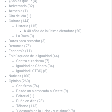
¿Sabías que…?
(4)
Aniversario
(32)
Armenia
(1)
Cita del día
(1)
Cultura
(144)
Historia
(115)
A 40 años de la última dictadura
(20)
La Roca
(3)
Datos para recordar
(3)
Denuncia
(75)
Economía
(11)
En búsqueda de la Igualdad
(44)
Contra el racismo
(7)
Igualdad de Género
(34)
Igualdad LGTBIQ
(6)
Noticias
(100)
Opinión
(260)
Con firma
(74)
Desde un alambrado al Oeste
(9)
Editorial
(1)
Puño en Alto
(28)
Tábano
(113)
Y después de la lucha ¿qué sigue?
(8)