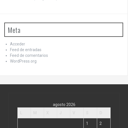
Meta
Acceder
Feed de entradas
Feed de comentarios
WordPress.org
agosto 2026
L
M
X
J
V
S
D
1
2