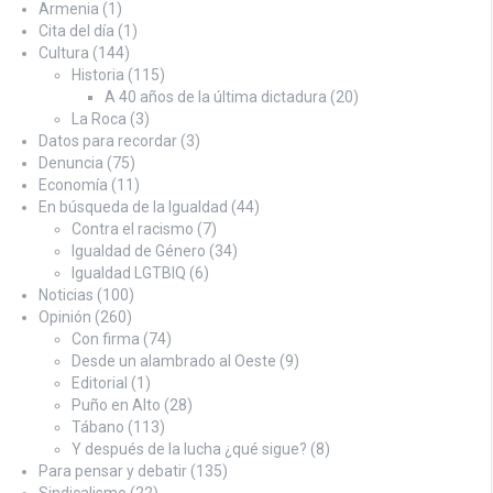
Armenia
(1)
Cita del día
(1)
Cultura
(144)
Historia
(115)
A 40 años de la última dictadura
(20)
La Roca
(3)
Datos para recordar
(3)
Denuncia
(75)
Economía
(11)
En búsqueda de la Igualdad
(44)
Contra el racismo
(7)
Igualdad de Género
(34)
Igualdad LGTBIQ
(6)
Noticias
(100)
Opinión
(260)
Con firma
(74)
Desde un alambrado al Oeste
(9)
Editorial
(1)
Puño en Alto
(28)
Tábano
(113)
Y después de la lucha ¿qué sigue?
(8)
Para pensar y debatir
(135)
Sindicalismo
(22)