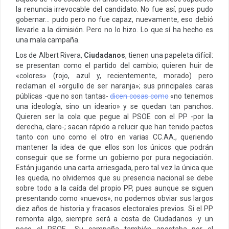
la renuncia irrevocable del candidato. No fue así, pues pudo
gobernar… pudo pero no fue capaz, nuevamente, eso debió
llevarle a la dimisión. Pero no lo hizo. Lo que sí ha hecho es
una mala campaña.
Los de Albert Rivera,
Ciudadanos
, tienen una papeleta difícil:
se presentan como el partido del cambio; quieren huir de
«colores» (rojo, azul y, recientemente, morado) pero
reclaman el «orgullo de ser naranja»; sus principales caras
públicas -que no son tantas-
dicen cosas como
«no tenemos
una ideología, sino un ideario» y se quedan tan panchos.
Quieren ser la cola que pegue al PSOE con el PP -por la
derecha, claro-; sacan rápido a relucir que han tenido pactos
tanto con uno como el otro en varias CC.AA., queriendo
mantener la idea de que ellos son los únicos que podrán
conseguir que se forme un gobierno por pura negociación.
Están jugando una carta arriesgada, pero tal vez la única que
les queda, no olvidemos que su presencia nacional se debe
sobre todo a la caída del propio PP, pues aunque se siguen
presentando como «nuevos», no podemos obviar sus largos
diez años de historia y fracasos electorales previos. Si el PP
remonta algo, siempre será a costa de Ciudadanos -y un
poco el PSOE-. Su campaña también apostaba por el