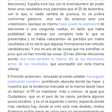
elecciones). España vota hoy con la incertidumbre de poder
tener unos resultados muy parecidos que el 20 de diciembre,
con lo que, si nadie cambia de postura, no se podría
conformar gobierno… otra vez. No estamos ante una
«repetición» (aunque yo mismo
haya usado la expresión
) de
elecciones o una «segunda vuelta», en tanto que había
posibilidad de cambiar por completo todo lo que se
presentaba y no había «descartes» de partidos por malos
resultados (sí es cierto que algunas formaciones han retirado
candidaturas). Y eso es una de las cosas que me extrañan: lo
poco que se han movido las cosas. (En las últimas elecciones
escribí
una nota también el mismo día de las elecciones,
antes de los resultados
, que acompañé con esta misma
viñeta).
El Periòdic andorrano -vinculado al medio catalán-
ha seguido
publicando sondeos
-prohibición absurda donde las haya- y
muestra que la tendencia marcada es la misma desde hace
un tiempo: el PP se mantiene -más o menos-, al igual que
Ciudadanos -que en el peor de los casos, perdería algunos
pocos escaños- y es en la izquierda o centro izquierda donde
más cambios hay, donde el voto está más dividido; Unidos
Podemos podría ganar en votos pero no necesariamente en