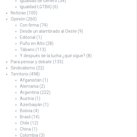
Igualdad de Género
(34)
Igualdad LGTBIQ
(6)
Noticias
(100)
Opinión
(260)
Con firma
(74)
Desde un alambrado al Oeste
(9)
Editorial
(1)
Puño en Alto
(28)
Tábano
(113)
Y después de la lucha ¿qué sigue?
(8)
Para pensar y debatir
(135)
Sindicalismo
(22)
Territorio
(498)
Afganistán
(1)
Alemania
(2)
Argentina
(222)
Austria
(1)
Azerbaiyán
(1)
Bolivia
(4)
Brasil
(14)
Chile
(12)
China
(1)
Colombia
(3)