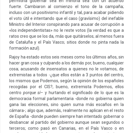
permitiría gobernar sea en minoría sea con un acuerdo
fuerte. Cambiaron al comienzo el tono de la campaña;
incluso con un positivismo infantil y tal, para acabar pidiendo
el voto útil e intentando que el caso (gravísimo) del inefable
Ministro del Interior conspirando para acusar de corrupción a
«los independentistas» no le reste votos (la verdad es que a
ratos creo que se los da, más que quitárselos; al menos fuera
de Cataluña y el País Vasco; sitios donde no pinta nada la
formación azul).
Rajoy ha estado estos seis meses como los últimos años, sin
hacer gran cosa y culpando a los demás por, bueno, cualquier
cosa; acusando de insensatos a quienes no le votamos, de
extremistas a todos -¿que ellos están a 3 puntos del centro,
los mismos que Podemos, según la opinión de los españoles
recogidas por el CIS?, bueno, extremista Podemos, ellos
centro
porque sí
– y hurtando el significado de lo que es la
democracia formal parlamentaria -donde no gobierna quien
gana las elecciones, sino quien suma más escaños en la
cámara-; algo que, además, realmente no aplican en el resto
de España -donde pueden siempre han intentado gobernar o
desbancar al partido del gobierno aunque sean segundos o
terceros; como pasó en Canarias, en el País Vasco o en