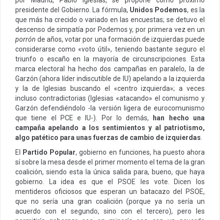
presidente del Gobierno. La fórmula,
Unidos Podemos
, es la
que más ha crecido o variado en las encuestas; se detuvo el
descenso de simpatía por Podemos y, por primera vez en un
porrón
de años, votar por una formación de izquierdas puede
considerarse como «voto útil», teniendo bastante seguro el
triunfo o escaño en la mayoría de circunscripciones. Esta
marca electoral ha hecho dos campañas en paralelo, la de
Garzón (ahora líder indiscutible de IU) apelando a la izquierda
y la de Iglesias buscando el «centro izquierda»; a veces
incluso contradictorias (Iglesias «atacando» el comunismo y
Garzón defendiéndolo -la versión ligera de eurocomunismo
que tiene el PCE e IU-). Por lo demás,
han hecho una
campaña apelando a los sentimientos y al patriotismo,
algo patético para unas fuerzas de cambio de izquierdas
.
El
Partido Popular
, gobierno en funciones, ha puesto ahora
sí sobre la mesa desde el primer momento el tema de la gran
coalición, siendo esta la única salida para, bueno, que haya
gobierno. La idea es que el PSOE les vote. Dicen los
mentideros oficiosos que esperan un batacazo del PSOE,
que no sería una gran coalición (porque ya no sería un
acuerdo con el segundo, sino con el tercero), pero les