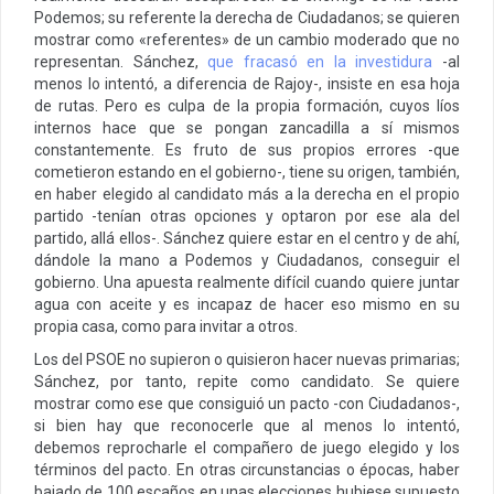
Podemos; su referente la derecha de Ciudadanos; se quieren
mostrar como «referentes» de un cambio moderado que no
representan. Sánchez,
que fracasó en la investidura
-al
menos lo intentó, a diferencia de Rajoy-, insiste en esa hoja
de rutas. Pero es culpa de la propia formación, cuyos líos
internos hace que se pongan zancadilla a sí mismos
constantemente. Es fruto de sus propios errores -que
cometieron estando en el gobierno-, tiene su origen, también,
en haber elegido al candidato más a la derecha en el propio
partido -tenían otras opciones y optaron por ese ala del
partido, allá ellos-. Sánchez quiere estar en el centro y de ahí,
dándole la mano a Podemos y Ciudadanos, conseguir el
gobierno. Una apuesta realmente difícil cuando quiere juntar
agua con aceite y es incapaz de hacer eso mismo en su
propia casa, como para invitar a otros.
Los del PSOE no supieron o quisieron hacer nuevas primarias;
Sánchez, por tanto, repite como candidato. Se quiere
mostrar como ese que consiguió un pacto -con Ciudadanos-,
si bien hay que reconocerle que al menos lo intentó,
debemos reprocharle el compañero de juego elegido y los
términos del pacto. En otras circunstancias o épocas, haber
bajado de 100 escaños en unas elecciones hubiese supuesto