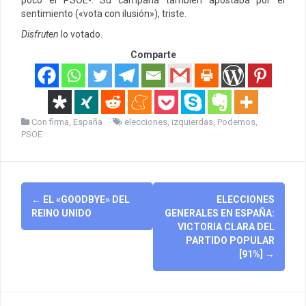
sentimiento («vota con ilusión»), triste.
Disfruten
lo votado.
Comparte
Con firma
,
España
elecciones
,
izquierdas
,
Podemos
,
PSOE
Post
←
EL «GOODBYE» DEL
ELECCIONES
navigation
REINO UNIDO
GENERALES EN ESPAÑA:
VICTORIA CLARA DEL
PARTIDO POPULAR
[91%]
→