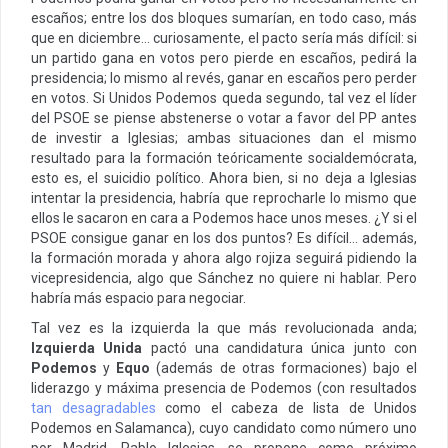
escaños; entre los dos bloques sumarían, en todo caso, más
que en diciembre… curiosamente, el pacto sería más difícil: si
un partido gana en votos pero pierde en escaños, pedirá la
presidencia; lo mismo al revés, ganar en escaños pero perder
en votos. Si Unidos Podemos queda segundo, tal vez el líder
del PSOE se piense abstenerse o votar a favor del PP antes
de investir a Iglesias; ambas situaciones dan el mismo
resultado para la formación teóricamente socialdemócrata,
esto es, el suicidio político. Ahora bien, si no deja a Iglesias
intentar la presidencia, habría que reprocharle lo mismo que
ellos le sacaron en cara a Podemos hace unos meses. ¿Y si el
PSOE consigue ganar en los dos puntos? Es difícil… además,
la formación morada y ahora algo rojiza seguirá pidiendo la
vicepresidencia, algo que Sánchez no quiere ni hablar. Pero
habría más espacio para negociar.
Tal vez es la izquierda la que más revolucionada anda;
Izquierda Unida
pactó una candidatura única junto con
Podemos
y
Equo
(además de otras formaciones) bajo el
liderazgo y máxima presencia de Podemos (con resultados
tan desagradables
como el cabeza de lista de Unidos
Podemos en Salamanca), cuyo candidato como número uno
por Madrid, Pablo Iglesias, se propone como próximo