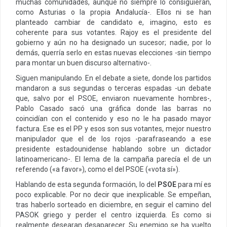
muchas comunidades, aunque no siempre lo consiguieran,
como Asturias o la propia Andalucía-. Ellos ni se han
planteado cambiar de candidato e, imagino, esto es
coherente para sus votantes. Rajoy es el presidente del
gobierno y aún no ha designado un sucesor; nadie, por lo
demás, querría serlo en estas nuevas elecciones -sin tiempo
para montar un buen discurso alternativo-.
Siguen manipulando. En el debate a siete, donde los partidos
mandaron a sus segundas o terceras espadas -un debate
que, salvo por el PSOE, enviaron nuevamente hombres-,
Pablo Casado sacó una gráfica donde las barras no
coincidían con el contenido y eso no le ha pasado mayor
factura. Ese es el PP y esos son sus votantes, mejor nuestro
manipulador que el de los rojos -parafraseando a ese
presidente estadounidense hablando sobre un dictador
latinoamericano-. El lema de la campaña parecía el de un
referendo («a favor»), como el del PSOE («vota sí»).
Hablando de esta segunda formación, lo del
PSOE
para mí es
poco explicable. Por no decir que inexplicable. Se empeñan,
tras haberlo sorteado en diciembre, en seguir el camino del
PASOK griego y perder el centro izquierda. Es como si
realmente desearan desaparecer. Su enemigo se ha vuelto