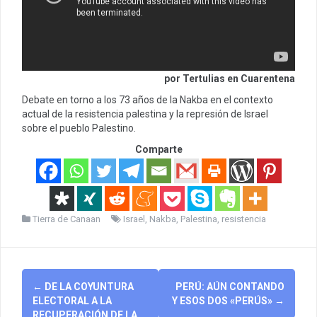
por Tertulias en Cuarentena
Debate en torno a los 73 años de la Nakba en el contexto
actual de la resistencia palestina y la represión de Israel
sobre el pueblo Palestino.
Comparte
Tierra de Canaan
Israel
,
Nakba
,
Palestina
,
resistencia
Post
←
DE LA COYUNTURA
PERÚ: AÚN CONTANDO
navigation
ELECTORAL A LA
Y ESOS DOS «PERÚS»
→
RECUPERACIÓN DE LA