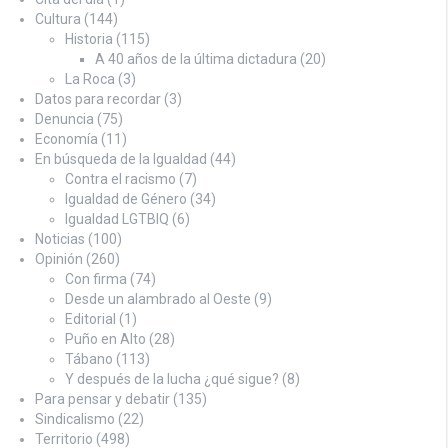
Cultura
(144)
Historia
(115)
A 40 años de la última dictadura
(20)
La Roca
(3)
Datos para recordar
(3)
Denuncia
(75)
Economía
(11)
En búsqueda de la Igualdad
(44)
Contra el racismo
(7)
Igualdad de Género
(34)
Igualdad LGTBIQ
(6)
Noticias
(100)
Opinión
(260)
Con firma
(74)
Desde un alambrado al Oeste
(9)
Editorial
(1)
Puño en Alto
(28)
Tábano
(113)
Y después de la lucha ¿qué sigue?
(8)
Para pensar y debatir
(135)
Sindicalismo
(22)
Territorio
(498)