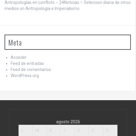
Antropologías en conflicto – 24Noticias – Seleccion diaria de otros
medios on
Antropología e Imperialismo
Meta
Acceder
Feed de entradas
Feed de comentarios
WordPress.org
agosto 2026
L
M
X
J
V
S
D