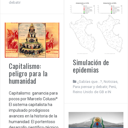
debatir
Simulación de
Capitalismo:
epidemias
peligro para la
humanidad
¿Sabías que...?
,
Noticias
,
Para pensar y debatir
,
Perú
,
Reino Unido de GB e IN
Capitalismo: ganancia para
pocos por Marcelo Colussi*
El sistema capitalista ha
impulsado prodigiosos
avances en la historia de la
humanidad. El portentoso
desarrollo científico-técnico