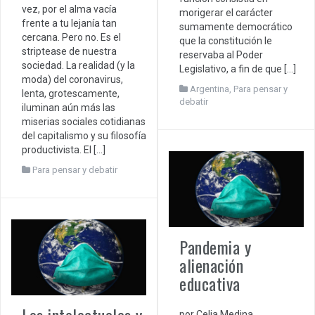
vez, por el alma vacía
morigerar el carácter
frente a tu lejanía tan
sumamente democrático
cercana. Pero no. Es el
que la constitución le
striptease de nuestra
reservaba al Poder
sociedad. La realidad (y la
Legislativo, a fin de que […]
moda) del coronavirus,
Argentina
,
Para pensar y
lenta, grotescamente,
debatir
iluminan aún más las
miserias sociales cotidianas
del capitalismo y su filosofía
productivista. El […]
Para pensar y debatir
Pandemia y
alienación
educativa
Los intelectuales y
por Celia Medina