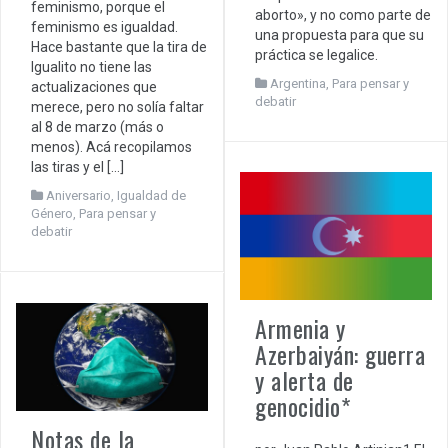
feminismo, porque el
aborto», y no como parte de
feminismo es igualdad.
una propuesta para que su
Hace bastante que la tira de
práctica se legalice.
Igualito no tiene las
Argentina
,
Para pensar y
actualizaciones que
debatir
merece, pero no solía faltar
al 8 de marzo (más o
menos). Acá recopilamos
las tiras y el […]
Aniversario
,
Igualdad de
Género
,
Para pensar y
debatir
Armenia y
Azerbaiyán: guerra
y alerta de
genocidio*
Notas de la