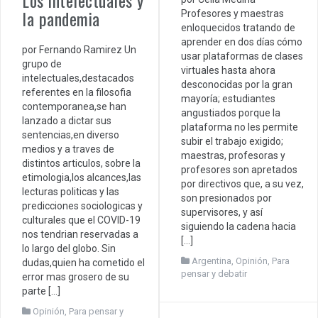
la pandemia
Profesores y maestras
enloquecidos tratando de
aprender en dos días cómo
por Fernando Ramirez Un
usar plataformas de clases
grupo de
virtuales hasta ahora
intelectuales,destacados
desconocidas por la gran
referentes en la filosofia
mayoría; estudiantes
contemporanea,se han
angustiados porque la
lanzado a dictar sus
plataforma no les permite
sentencias,en diverso
subir el trabajo exigido;
medios y a traves de
maestras, profesoras y
distintos articulos, sobre la
profesores son apretados
etimologia,los alcances,las
por directivos que, a su vez,
lecturas politicas y las
son presionados por
predicciones sociologicas y
supervisores, y así
culturales que el COVID-19
siguiendo la cadena hacia
nos tendrian reservadas a
[…]
lo largo del globo. Sin
Argentina
,
Opinión
,
Para
dudas,quien ha cometido el
pensar y debatir
error mas grosero de su
parte […]
Opinión
,
Para pensar y