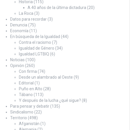
Historia
(115)
A 40 años de la última dictadura
(20)
La Roca
(3)
Datos para recordar
(3)
Denuncia
(75)
Economía
(11)
En búsqueda de la Igualdad
(44)
Contra el racismo
(7)
Igualdad de Género
(34)
Igualdad LGTBIQ
(6)
Noticias
(100)
Opinión
(260)
Con firma
(74)
Desde un alambrado al Oeste
(9)
Editorial
(1)
Puño en Alto
(28)
Tábano
(113)
Y después de la lucha ¿qué sigue?
(8)
Para pensar y debatir
(135)
Sindicalismo
(22)
Territorio
(498)
Afganistán
(1)
Alemania
(2)