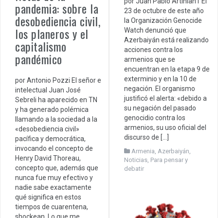
por Juan Pablo Artinian1 El
pandemia: sobre la
23 de octubre de este año
desobediencia civil,
la Organización Genocide
los planeros y el
Watch denunció que
Azerbaiyán está realizando
capitalismo
acciones contra los
pandémico
armenios que se
encuentran en la etapa 9 de
exterminio y en la 10 de
por Antonio Pozzi El señor e
negación. El organismo
intelectual Juan José
justificó el alerta: «debido a
Sebreli ha aparecido en TN
su negación del pasado
y ha generado polémica
genocidio contra los
llamando a la sociedad a la
armenios, su uso oficial del
«desobediencia civil»
discurso de […]
pacífica y democrática,
invocando el concepto de
Armenia
,
Azerbaiyán
,
Henry David Thoreau,
Noticias
,
Para pensar y
concepto que, además que
debatir
nunca fue muy efectivo y
nadie sabe exactamente
qué significa en estos
tiempos de cuarentena,
shockean. Lo que me