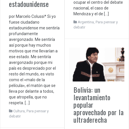
estadounidense
ocupar el centro del debate
nacional, el caso de
Mendoza y el de […]
por Marcelo Colussi* Si yo
fuese ciudadano
Argentina
,
Para pensar y
debatir
estadounidense me sentiría
profundamente
avergonzado. Me sentiría
así porque hay muchos
motivos que me llevarían a
ese estado. Me sentiría
avergonzado porque mi
país es despreciado por el
resto del mundo, es visto
como el «malo de la
película», el matón que se
Bolivia: un
lleva por delante a todos,
levantamiento
que atropella, que no
popular
respeta. […]
aprovechado por la
Cultura
,
Para pensar y
debatir
ultraderecha