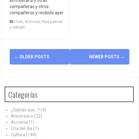
Bifo Berardi y otras
compañeras y otros
compañeros y recibido ayer.
Chile
,
Noticias
,
Para pensar
y debatir
Posts
←
OLDER POSTS
NEWER POSTS
→
navigation
Categorías
¿Sabías que…?
(4)
Aniversario
(32)
Armenia
(1)
Cita del día
(1)
Cultura
(144)